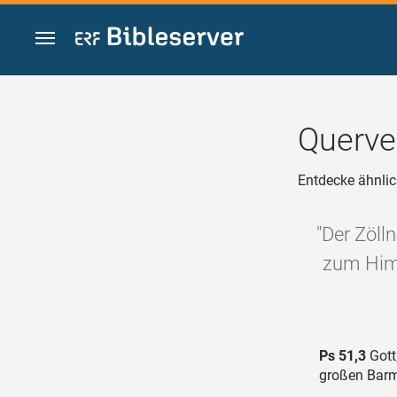
Zum Inhalt springen
Querve
Entdecke ähnlic
"Der Zöll
zum Himm
Ps 51,3
Gott
großen Barm