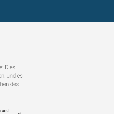
e: Dies
en, und es
chen des
n und