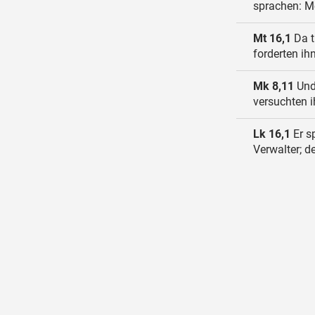
sprachen: Me
Mt 16,1
Da t
forderten ih
Mk 8,11
Und 
versuchten 
Lk 16,1
Er s
Verwalter; d