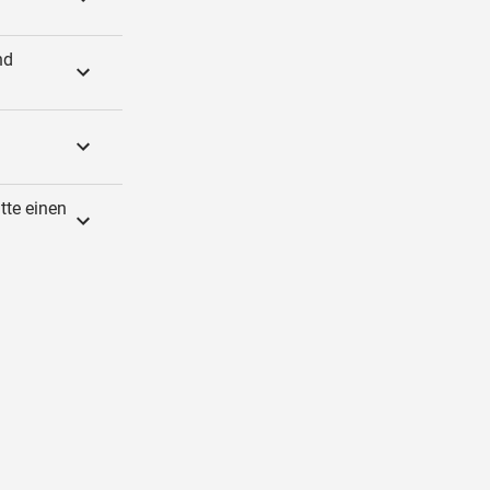
nd
tte einen
.