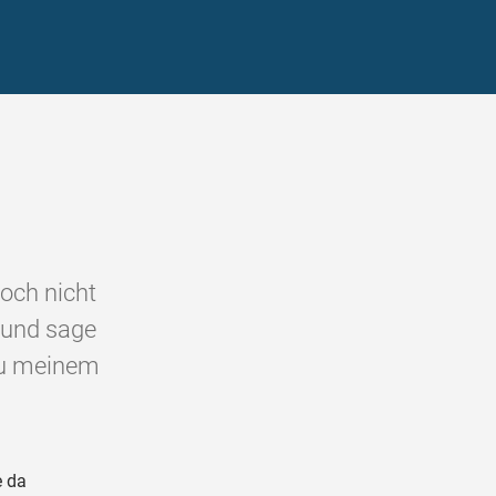
noch nicht
 und sage
zu meinem
e da