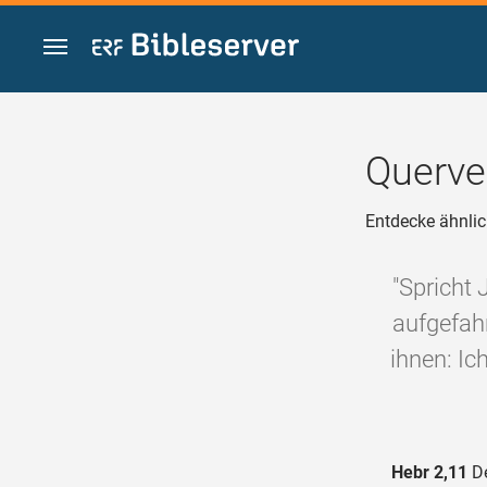
Zum Inhalt springen
Querve
Entdecke ähnlic
"Spricht 
aufgefah
ihnen: I
Hebr 2,11
De