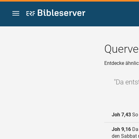
Zum Inhalt springen
Querve
Entdecke ähnlic
"Da ents
Joh 7,43
So 
Joh 9,16
Da 
den Sabbat n