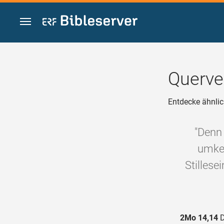
Zum Inhalt springen
Querve
Entdecke ähnlic
"Denn 
umkeh
Stillese
2Mo 14,14
D