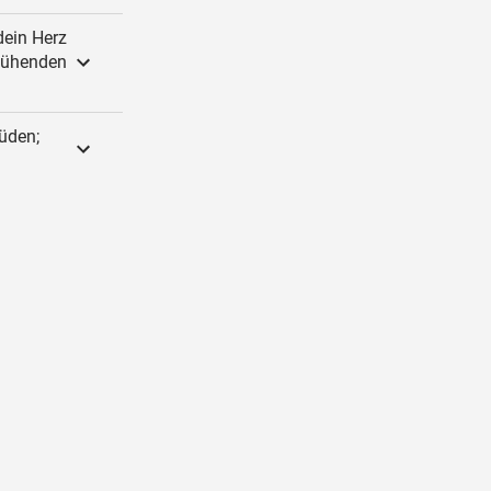
dein Herz
glühenden
Müden;