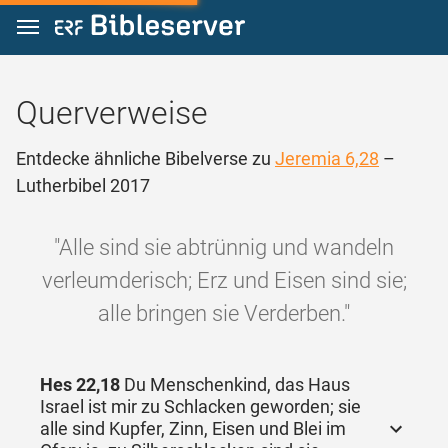
Zum Inhalt springen
Querverweise
Entdecke ähnliche Bibelverse zu
Jeremia 6,28
–
Lutherbibel 2017
"Alle sind sie abtrünnig und wandeln
verleumderisch; Erz und Eisen sind sie;
alle bringen sie Verderben."
Hes 22,18
Du Menschenkind, das Haus
Israel ist mir zu Schlacken geworden; sie
alle sind Kupfer, Zinn, Eisen und Blei im