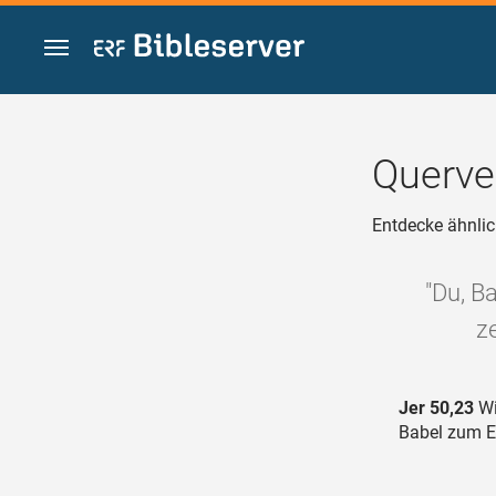
Zum Inhalt springen
Querve
Entdecke ähnlic
"Du, B
z
Jer 50,23
Wi
Babel zum E