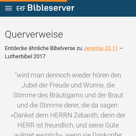
Zum Inhalt springen
Querverweise
Entdecke ähnliche Bibelverse zu
Jeremia 33,11
–
Lutherbibel 2017
"wird man dennoch wieder hören den
Jubel der Freude und Wonne, die
Stimme des Bräutigams und der Braut
und die Stimme derer, die da sagen:
»Danket dem HERRN Zebaoth; denn der
HERR ist freundlich, und seine Güte
währet ewiglich«, wenn sie Dankopfer