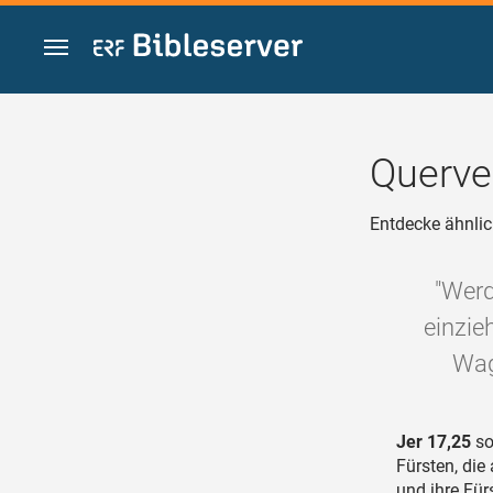
Zum Inhalt springen
Querve
Entdecke ähnlic
"Werd
einzie
Wag
Jer 17,25
so
Fürsten, die
und ihre Für