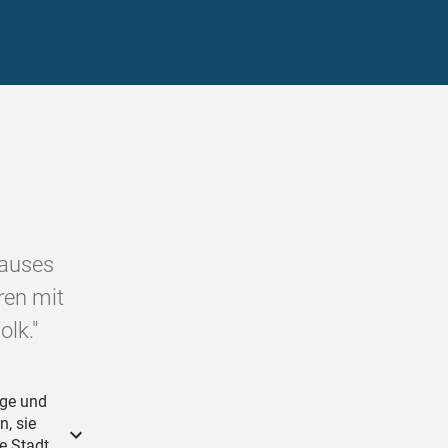
Hauses
ren mit
lk."
ige und
, sie
e Stadt