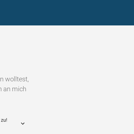
 wolltest,
nn an mich
 zu!