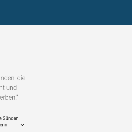
ünden, die
ht und
erben."
re Sünden
denn