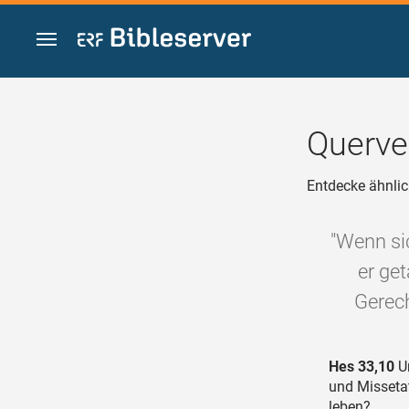
Zum Inhalt springen
Querve
Entdecke ähnlic
"Wenn sic
er ge
Gerech
Hes 33,10
Un
und Missetat
leben?