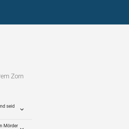
urem Zorn
und seid
in Mörder