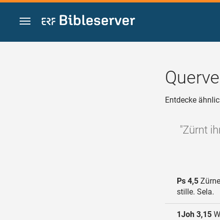
Zum Inhalt springen
Querve
Entdecke ähnlic
"Zürnt i
Ps 4,5
Zürnet
stille. Sela.
1Joh 3,15
We