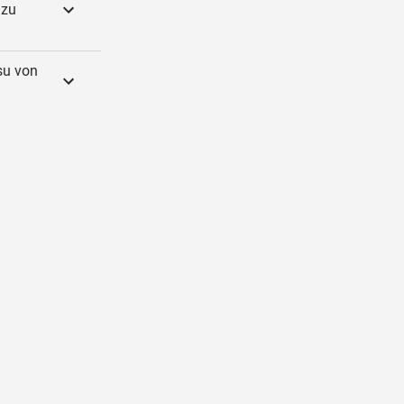
 zu
su von