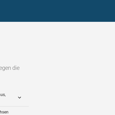
egen die
us,
chsen