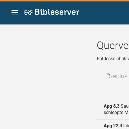
Zum Inhalt springen
Querve
Entdecke ähnlic
"Saulus
Apg 8,3
Saul
schleppte Mä
Apg 22,3
Ich