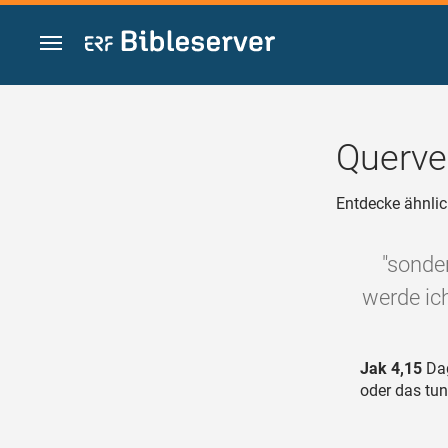
Zum Inhalt springen
Querve
Entdecke ähnlic
"sonde
werde ic
Jak 4,15
Dag
oder das tun