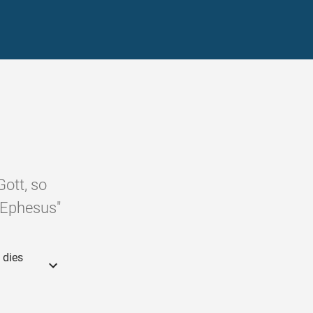
ott, so
 Ephesus"
 dies