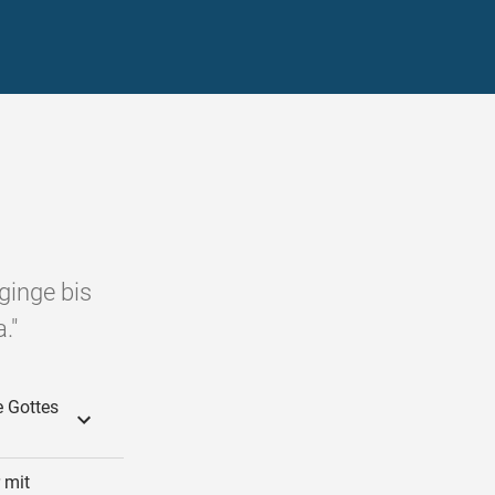
ginge bis
."
e Gottes
 mit