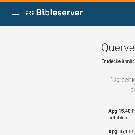
Zum Inhalt springen
Querve
Entdecke ähnlic
"Da schi
a
Apg 15,40
Pa
befohlen.
Apg 16,1
Er 