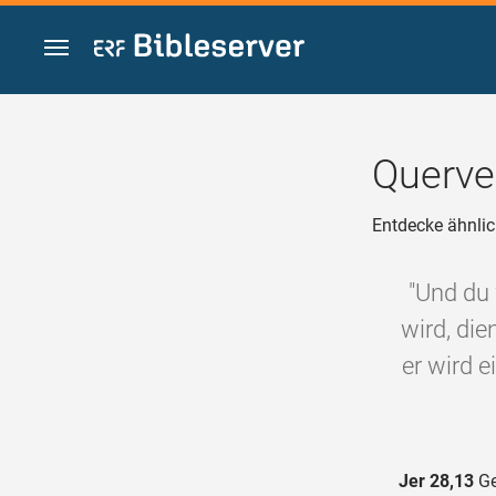
Zum Inhalt springen
Querve
Entdecke ähnlic
"Und du
wird, die
er wird e
Jer 28,13
Ge