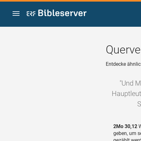
Zum Inhalt springen
Querve
Entdecke ähnlic
"Und M
Hauptleut
S
2Mo 30,12
W
geben, um se
gezählt wer