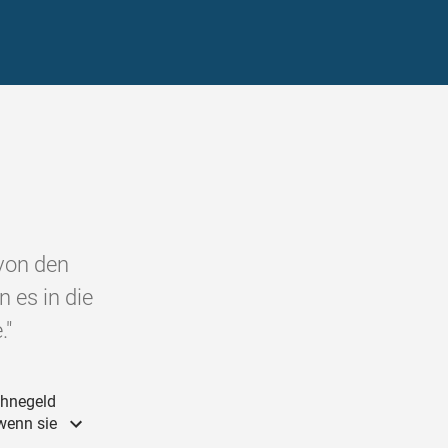
von den
 es in die
."
ühnegeld
wenn sie