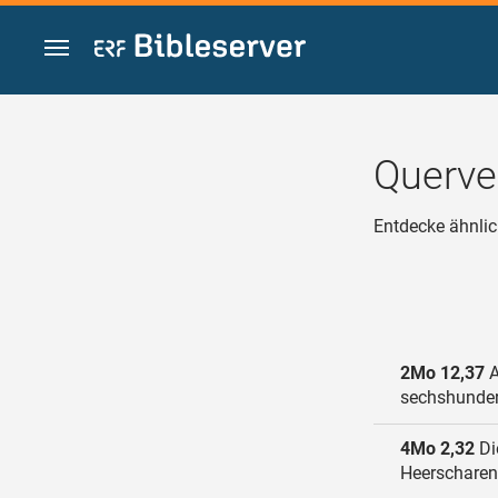
Zum Inhalt springen
Querve
Entdecke ähnlic
2Mo 12,37
A
sechshunder
4Mo 2,32
Di
Heerscharen