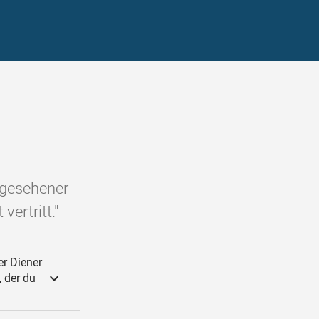
ngesehener
vertritt."
er Diener
, der du