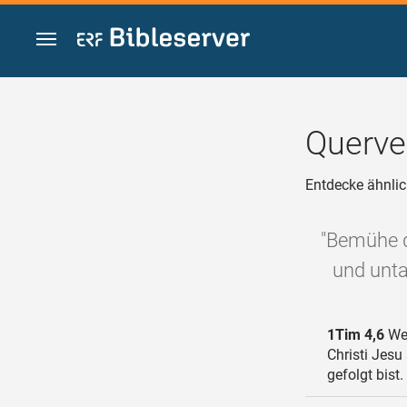
Zum Inhalt springen
Querve
Entdecke ähnlic
"Bemühe d
und untad
1Tim 4,6
Wen
Christi Jesu
gefolgt bist.