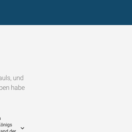
auls, und
rben habe
n
Königs
Hand der