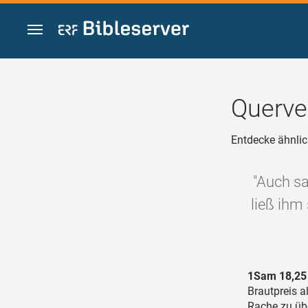
Zum Inhalt springen
Querve
Entdecke ähnlic
"Auch sa
ließ ihm
1Sam 18,25
Brautpreis a
Rache zu üb