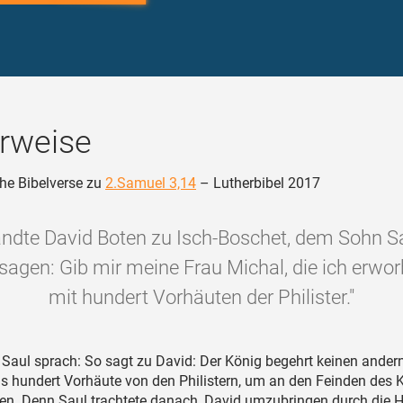
rweise
he Bibelverse zu
2.Samuel 3,14
– Lutherbibel 2017
ndte David Boten zu Isch-Boschet, dem Sohn S
 sagen: Gib mir meine Frau Michal, die ich erwo
mit hundert Vorhäuten der Philister."
Saul sprach: So sagt zu David: Der König begehrt keinen ander
ls hundert Vorhäute von den Philistern, um an den Feinden des 
en. Denn Saul trachtete danach, David umzubringen durch die 