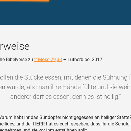
rweise
he Bibelverse zu
2.Mose 29,33
– Lutherbibel 2017
sollen die Stücke essen, mit denen die Sühnung f
en wurde, als man ihre Hände füllte und sie weih
anderer darf es essen, denn es ist heilig."
arum habt ihr das Sündopfer nicht gegessen an heiliger Stätte
heiliges, und der HERR hat es euch gegeben, dass ihr die Schuld 
gnehmen und sie vor ihm entsühnen sollt.