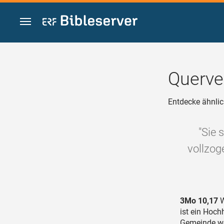
Zum Inhalt springen
Querve
Entdecke ähnlic
"Sie 
vollzog
3Mo 10,17
W
ist ein Hoch
Gemeinde we