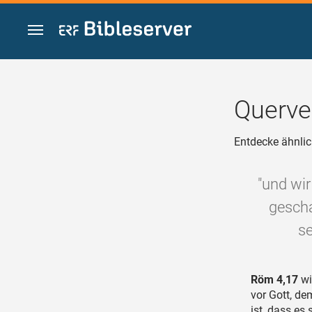
Zum Inhalt springen
Querve
Entdecke ähnlic
"und wir
gescha
se
Röm 4,17
wi
vor Gott, de
ist, dass es s