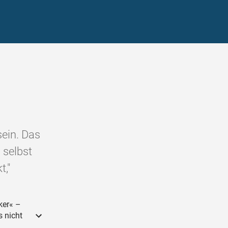
sein. Das
 selbst
t,"
ker« –
s nicht