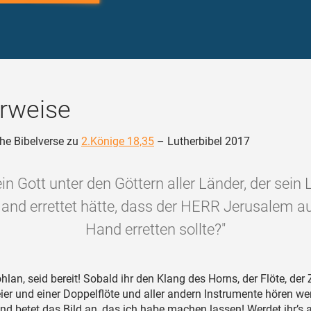
rweise
he Bibelverse zu
2.Könige 18,35
– Lutherbibel 2017
ein Gott unter den Göttern aller Länder, der sein
and errettet hätte, dass der HERR Jerusalem a
Hand erretten sollte?"
lan, seid bereit! Sobald ihr den Klang des Horns, der Flöte, der Z
eier und einer Doppelflöte und aller andern Instrumente hören we
 und betet das Bild an, das ich habe machen lassen! Werdet ihr’s 