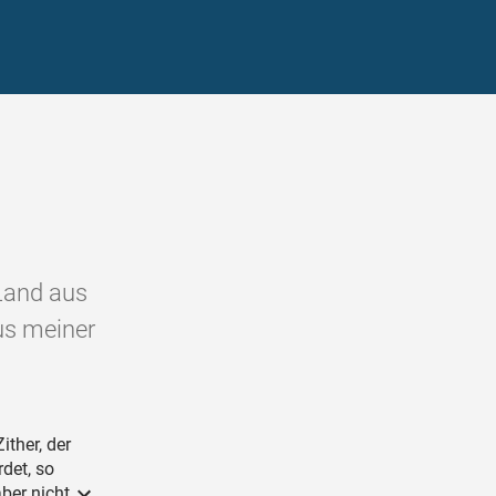
 Land aus
us meiner
ither, der
rdet, so
aber nicht