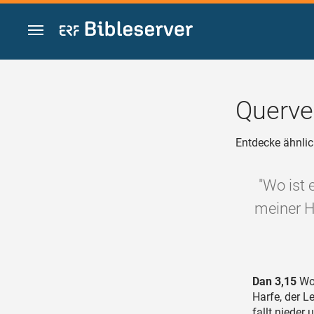
Zum Inhalt springen
Querve
Entdecke ähnlic
"Wo ist 
meiner H
Dan 3,15
Woh
Harfe, der L
fallt nieder