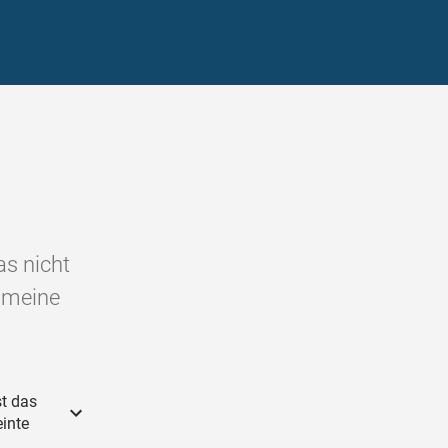
as nicht
 meine
st das
inte