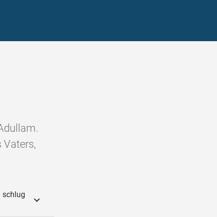
 Adullam.
 Vaters,
d schlug