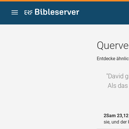
Zum Inhalt springen
Querve
Entdecke ähnlic
"David g
Als das
2Sam 23,12
sie, und der