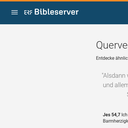
Zum Inhalt springen
Querve
Entdecke ähnlic
"Alsdann 
und allem
Jes 54,7
Ich
Barmherzigke