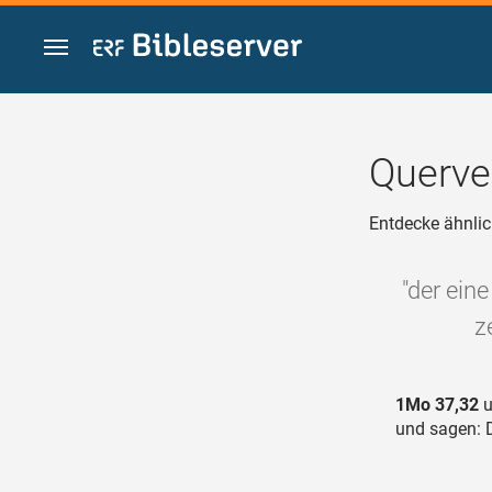
Zum Inhalt springen
Querve
Entdecke ähnlic
"der ein
z
1Mo 37,32
u
und sagen: D