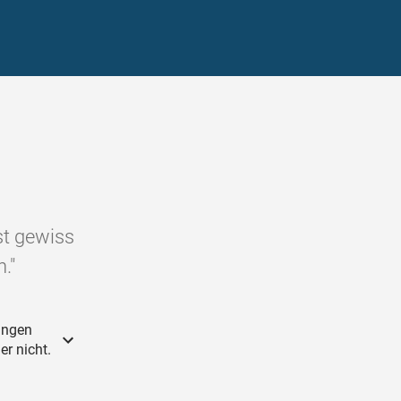
st gewiss
."
ingen
r nicht.