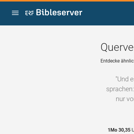
Zum Inhalt springen
Querve
Entdecke ähnlic
"Und e
sprachen:
nur vo
1Mo 30,35
U