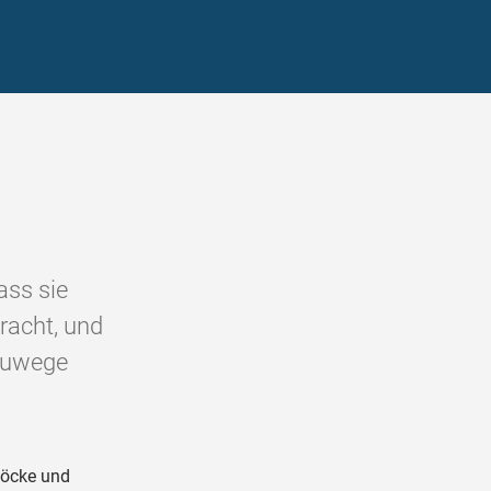
ass sie
racht, und
 zuwege
Böcke und