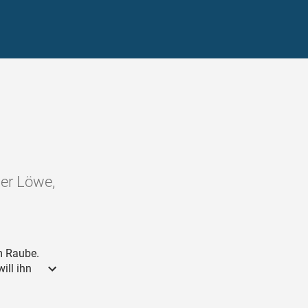
der Löwe,
m Raube.
ill ihn