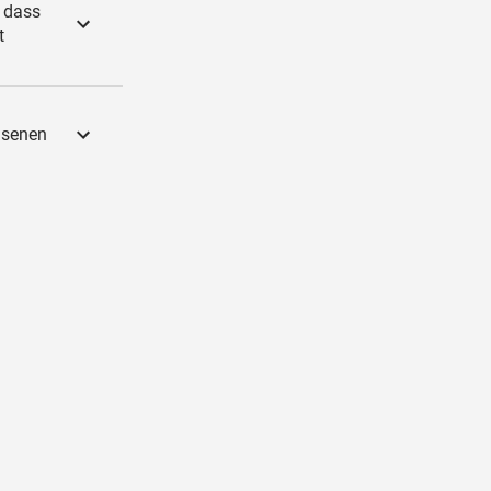
 dass
t
hsenen