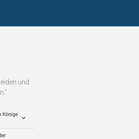
Heiden und
n."
rn Könige
der