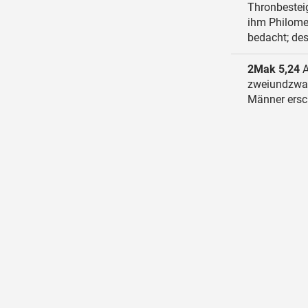
Thronbestei
ihm Philomet
bedacht; de
2Mak 5,24
A
zweiundzwan
Männer ersch