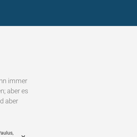
 ihn immer
n; aber es
rd aber
Paulus,