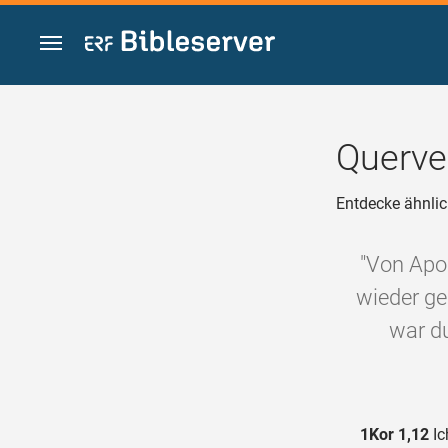
Zum Inhalt springen
Querve
Entdecke ähnlic
"Von Apol
wieder ge
war du
1Kor 1,12
Ic