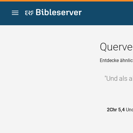
Zum Inhalt springen
Querve
Entdecke ähnlic
"Und als a
2Chr 5,4
Und