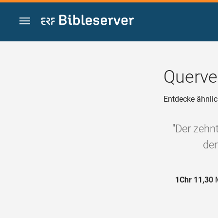
Zum Inhalt springen
Querve
Entdecke ähnlic
"Der zehnt
den
1Chr 11,30
M