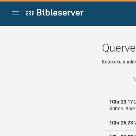
Zum Inhalt springen
Querve
Entdecke ähnlic
"
1Chr 23,17
D
Söhne. Aber
1Chr 26,23
V