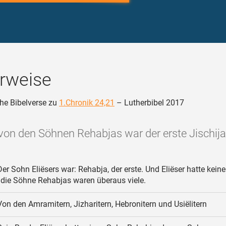
rweise
he Bibelverse zu
1.Chronik 24,21
– Lutherbibel 2017
von den Söhnen Rehabjas war der erste Jischija
er Sohn Eliësers war: Rehabja, der erste. Und Eliëser hatte kein
 die Söhne Rehabjas waren überaus viele.
on den Amramitern, Jizharitern, Hebronitern und Usiëlitern