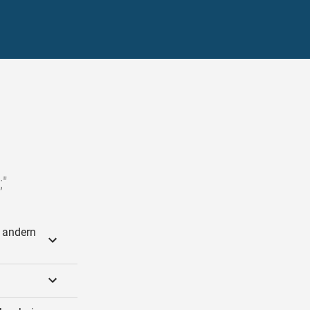
;"
e andern