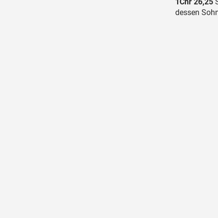
1Chr 26,25
S
dessen Sohn