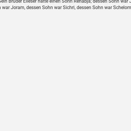
ein Bruder Eliëser hatte einen Sohn Rehabja; dessen Sohn war 
 war Joram, dessen Sohn war Sichri, dessen Sohn war Schelomi