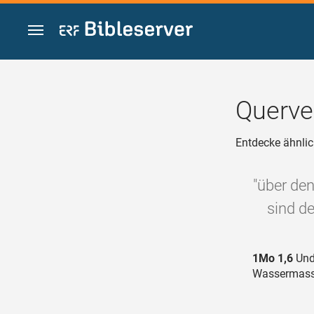
Zum Inhalt springen
Querve
Entdecke ähnlic
"über de
sind de
1Mo 1,6
Und 
Wassermasse