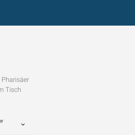
 Pharisäer
m Tisch
er