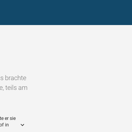
s brachte
e, teils am
e er sie
of in