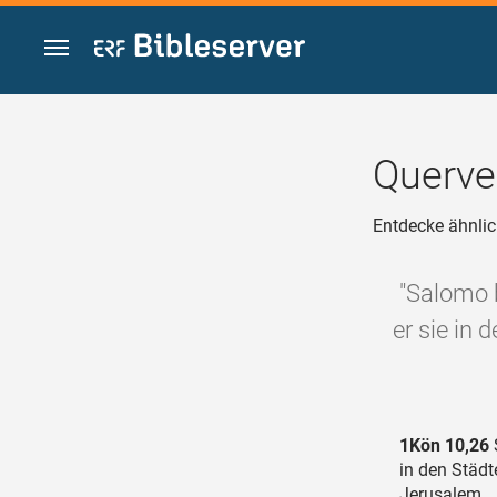
Zum Inhalt springen
Querve
Entdecke ähnlic
"Salomo 
er sie in 
1Kön 10,26
in den Städt
Jerusalem.