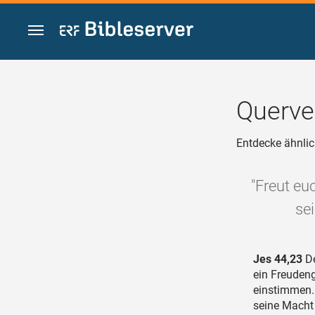
Zum Inhalt springen
Querve
Entdecke ähnlic
"Freut eu
se
Jes 44,23
De
ein Freudeng
einstimmen.
seine Macht 