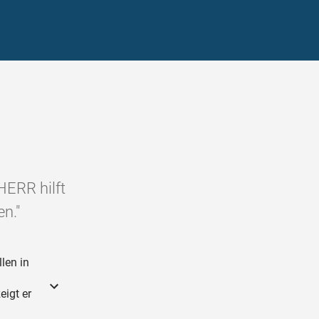
HERR hilft
n."
len in
n
igt er