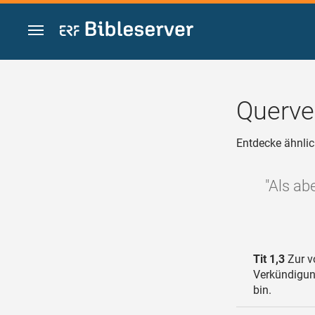
Zum Inhalt springen
Querve
Entdecke ähnlic
"Als ab
Tit 1,3
Zur vo
Verkündigung
bin.