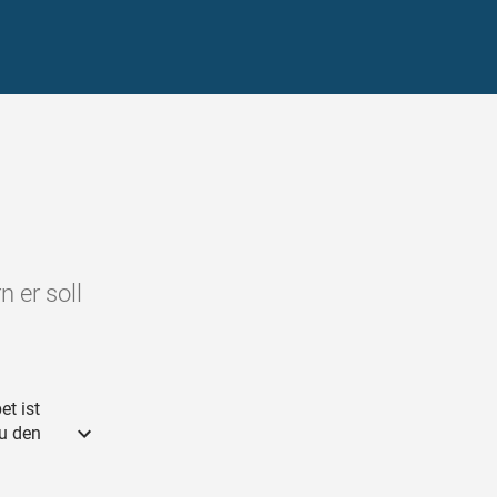
 er soll
et ist
du den