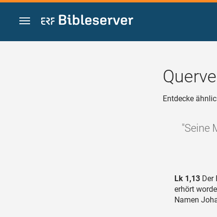
Zum Inhalt springen
Querve
Entdecke ähnlic
"Seine 
Lk 1,13
Der 
erhört worde
Namen Joha