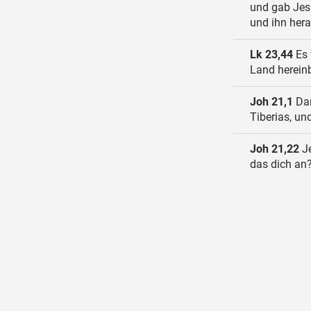
und gab Jesu
und ihn her
Lk 23,44
Es 
Land hereinb
Joh 21,1
Dan
Tiberias, un
Joh 21,22
Je
das dich an?