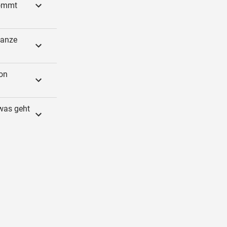
kommt
ganze
on
 was geht