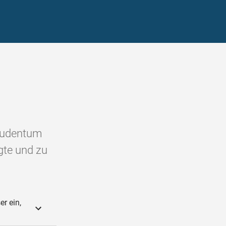
 Judentum
gte und zu
er ein,