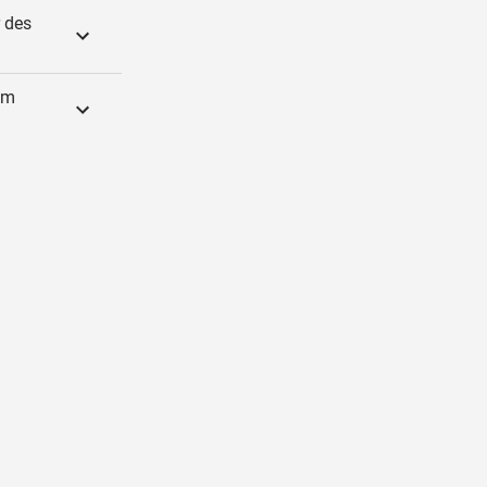
 des
om