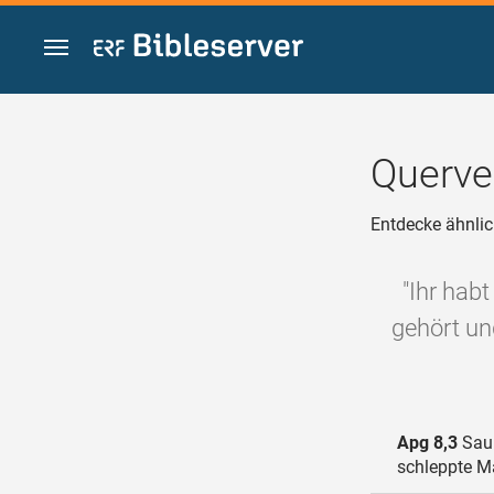
Zum Inhalt springen
Querve
Entdecke ähnlic
"Ihr hab
gehört un
Apg 8,3
Saul
schleppte Mä