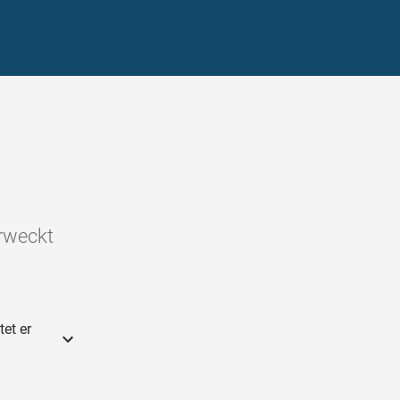
erweckt
et er