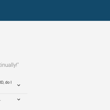
inually!"
D, do I
.