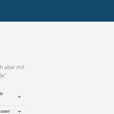
ch aber mit
e."
ir
assen!