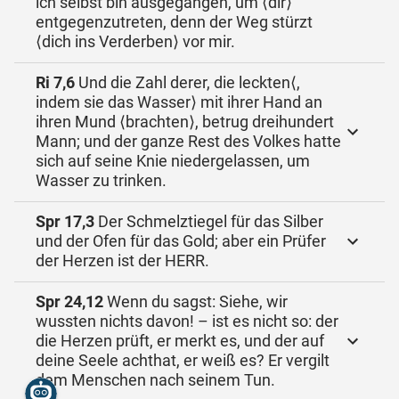
ich selbst bin ausgegangen, um ⟨dir⟩
entgegenzutreten, denn der Weg stürzt
⟨dich ins Verderben⟩ vor mir.
Ri 7,6
Und die Zahl derer, die leckten⟨,
indem sie das Wasser⟩ mit ihrer Hand an
ihren Mund ⟨brachten⟩, betrug dreihundert
Mann; und der ganze Rest des Volkes hatte
sich auf seine Knie niedergelassen, um
Wasser zu trinken.
Spr 17,3
Der Schmelztiegel für das Silber
und der Ofen für das Gold; aber ein Prüfer
der Herzen ist der HERR.
Spr 24,12
Wenn du sagst: Siehe, wir
wussten nichts davon! – ist es nicht so: der
die Herzen prüft, er merkt es, und der auf
deine Seele achthat, er weiß es? Er vergilt
dem Menschen nach seinem Tun.