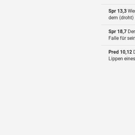
Spr 13,3
Wer
dem ⟨droht⟩
Spr 18,7
Der
Falle für sei
Pred 10,12
D
Lippen eines