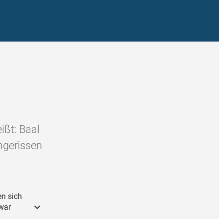
ißt: Baal
mgerissen
en sich
 war