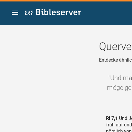
Zum Inhalt springen
Querve
Entdecke ähnlic
"Und man
möge geg
Ri 7,1
Und Je
früh auf und
nördlich von