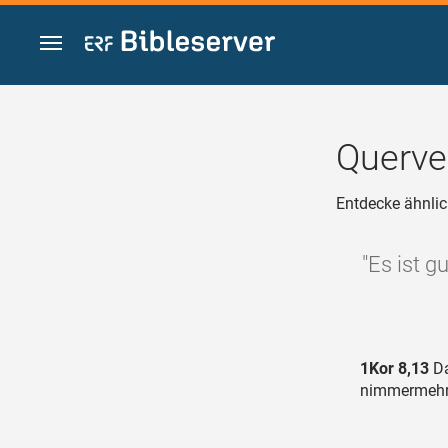
Zum Inhalt springen
Querve
Entdecke ähnlic
"Es ist g
1Kor 8,13
Da
nimmermehr 