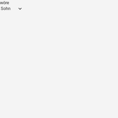
hwöre
r Sohn