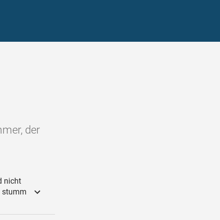
mmer, der
 nicht
as stumm